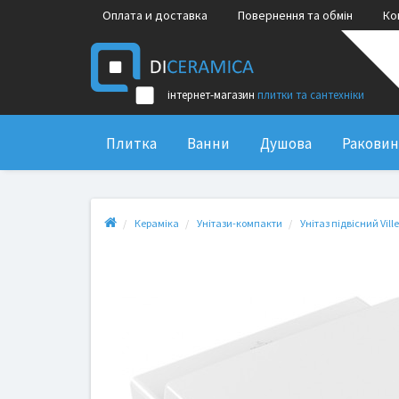
Оплата и доставка
Повернення та обмін
Ко
інтернет-магазин
плитки та сантехніки
Плитка
Ванни
Душова
Ракови
Кераміка
Унітази-компакти
Унітаз підвісний Vill