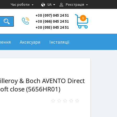
UA
Час роботи
Реєстрація
+38 (097) 045 24 51
0
+38 (066) 045 24 51
+38 (093) 045 24 51
лення
Аксесуари
Інсталяції
illeroy & Boch AVENTO Direct
oft close (5656HR01)