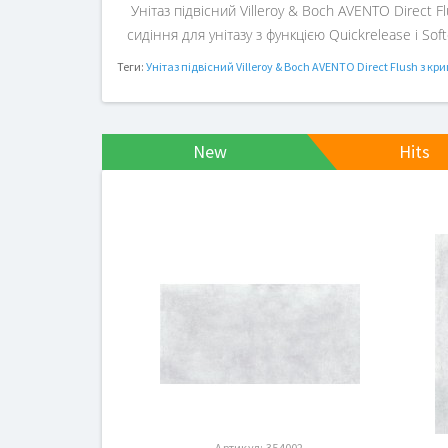
Унітаз підвісний Villeroy & Boch AVENTO Direct F
сидіння для унітазу з функцією Quickrelease і Sof
Теги:
Унітаз підвісний Villeroy & Boch AVENTO Direct Flush з кри
New
Hits
Артикул:
354002