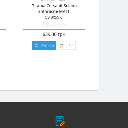
Плитка Cersanit Solano
Плитка Ce
anthracite MATT
light gr
59,8x59,8
639.00 грн
454
Купити
Купи