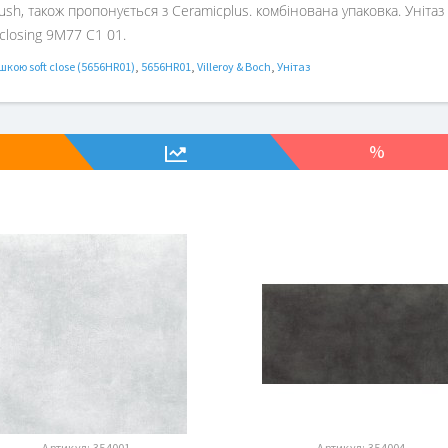
lush, також пропонується з Ceramicplus. комбінована упаковка. Уніта
tclosing 9M77 C1 01.
шкою soft close (5656HR01)
,
5656HR01
,
Villeroy & Boch
,
Унітаз
%
Артикул:
354001
Артикул:
354004