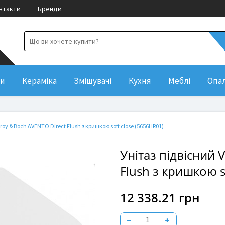
нтакти
Бренди
ни
Кераміка
Змішувачі
Кухня
Меблі
Опа
eroy & Boch AVENTO Direct Flush з кришкою soft close (5656HR01)
Унітаз підвісний V
Flush з кришкою s
12 338.21 грн