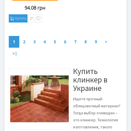
94.08 грн
Купить
1
2
3
4
5
6
7
8
9
>
>|
Купить
клинкер в
Украине
Ищете прочный
облицовочный материал?
Тогда выбор очевиден –
это клинкер. Технология
изготовления, такого